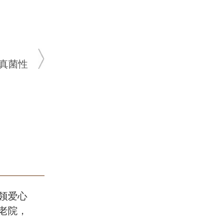
蔡开扬
皮
★ 10余年皮
★ 肤康皮肤病
真菌性
青春痘、
发、毛囊
领爱心
老院，