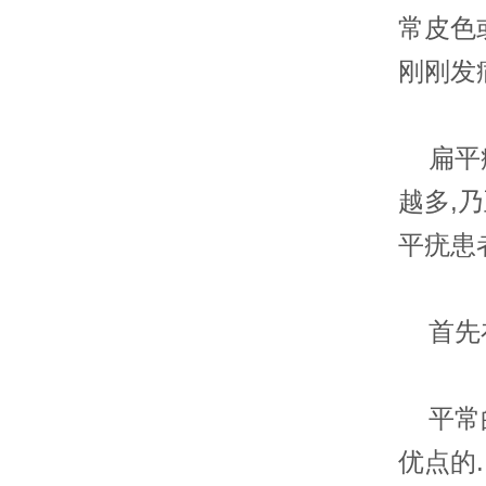
常皮色
刚刚发
扁平疣
越多,
平疣患
首先在
平常的
优点的.