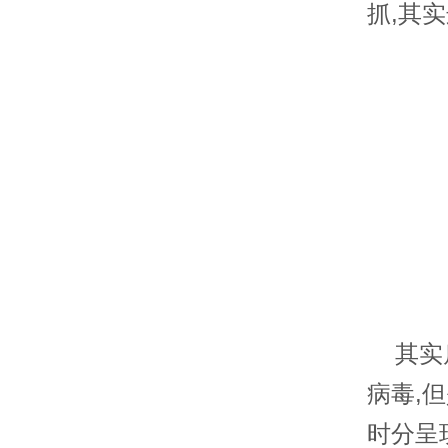
抓,其
其实扁
病毒,
时分呈