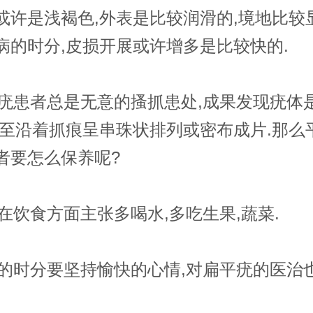
或许是浅褐色,外表是比较润滑的,境地比较
病的时分,皮损开展或许增多是比较快的.
患者总是无意的搔抓患处,成果发现疣体
乃至沿着抓痕呈串珠状排列或密布成片.那么
者要怎么保养呢?
饮食方面主张多喝水,多吃生果,蔬菜.
时分要坚持愉快的心情,对扁平疣的医治