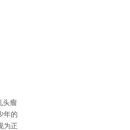
乳头瘤
少年的
现为正