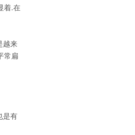
显着.在
是越来
平常扁
也是有