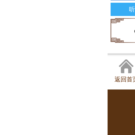
听
返回首