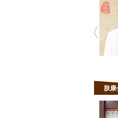
蔡开扬
皮肤科主任
 10余年皮肤科临床经验
 肤康皮肤病坐诊医生
青春痘、荨麻疹、 湿疹、皮炎、脱
发、毛囊炎、顽固性皮肤
肤康