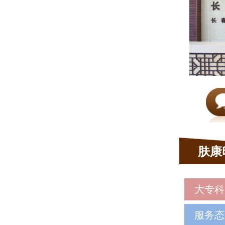
肤康
大专科
服务态