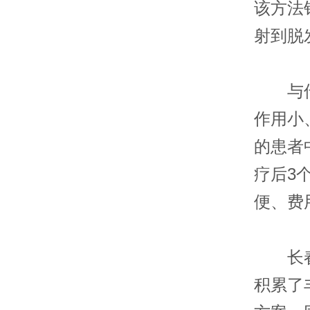
该方法
射到脱
与传统
作用小
的患者
疗后3
便、费
长春肤
积累了