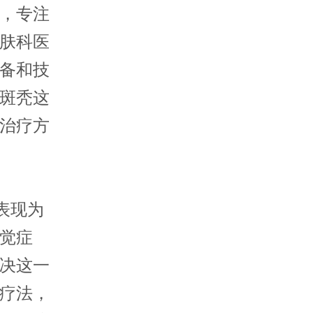
，专注
肤科医
备和技
斑秃这
治疗方
表现为
觉症
决这一
疗法，