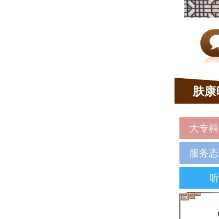
肤康
大专科
服务态
听