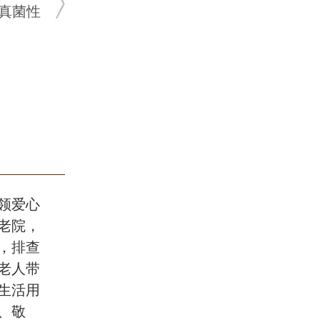
真菌性
青春痘、
发、毛囊
领爱心
老院，
，排查
老人带
生活用
、敬