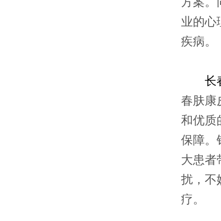
方案。
业的心
疾病。
长
春肤康
和优质
保障。
大患者
扰，不
疗。