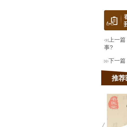
上一篇
事?
下一篇
推荐
蔡开扬
皮肤科主任
 10余年皮肤科临床经验
 肤康皮肤病坐诊医生