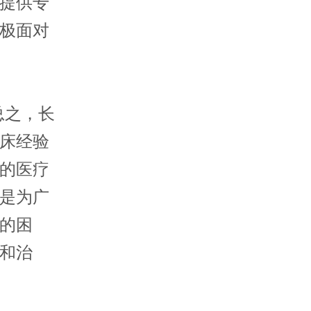
提供专
极面对
总之，长
床经验
的医疗
是为广
的困
和治