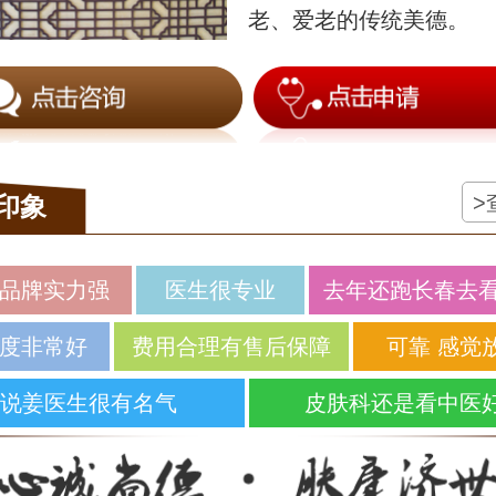
老、爱老的传统美德。
>
印象
品牌实力强
医生很专业
去年还跑长春去
度非常好
费用合理有售后保障
可靠 感觉
说姜医生很有名气
皮肤科还是看中医