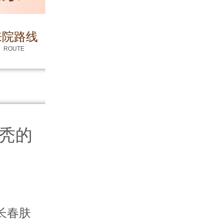
来院路线
ROUTE
秃的
长春肤