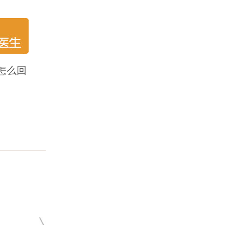
怎么回
蔡开扬
皮
★ 10余年皮
★ 肤康皮肤病