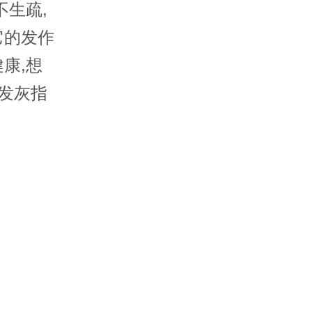
不生疏,
它的发作
康,想
诱发灰指