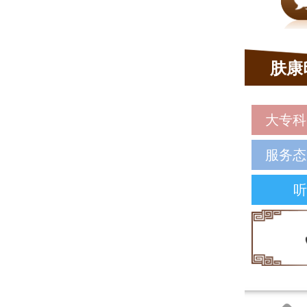
肤康
大专科
服务态
听