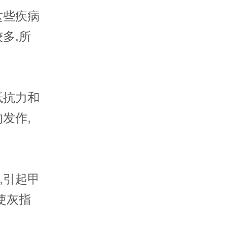
这些疾病
多,所
抵抗力和
发作,
,引起甲
使灰指