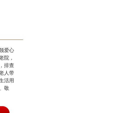
领爱心
老院，
，排查
老人带
生活用
、敬