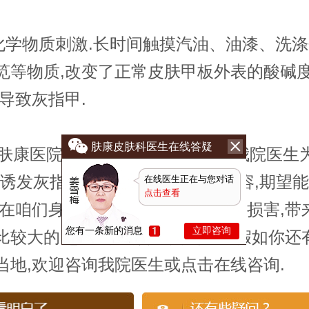
学物质刺激.长时间触摸汽油、油漆、洗涤
笕等物质,改变了正常皮肤甲板外表的酸碱
而导致灰指甲.
肤康皮肤科医生在线答疑
康医院医生温馨提示:以上就是我院医生
"诱发灰指甲的要素是什么"相关内容,期望
在线医生正在与您对话
点击查看
.在咱们身边很多人的都备受疾病的损害,带
您有一条新的消息
立即咨询
比较大的,患者需求做好预防措施.假如你还
当地,欢迎咨询我院医生或点击在线咨询.