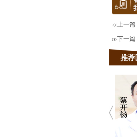
上一篇
下一篇
推荐
蔡开
★ 10
★ 肤
疤痕、真菌性
青
发