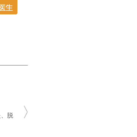
姜雪梅
主任医师
★ 20余年皮肤科临床经验
★ 肤康皮肤科坐诊医生
脱发、荨麻疹，腋臭、疤痕、真菌
皮肤病、顽固性痤疮等