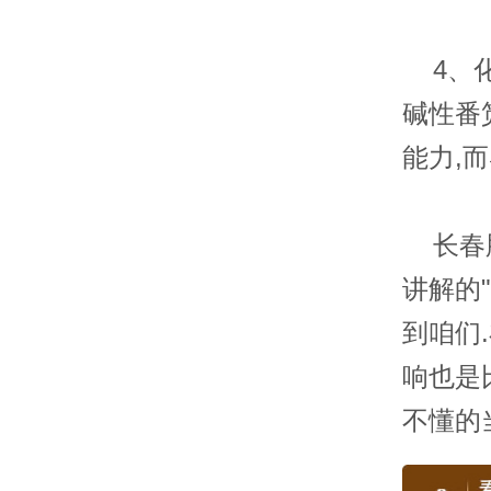
4、化
碱性番
能力,
长春肤
讲解的
到咱们
响也是
不懂的