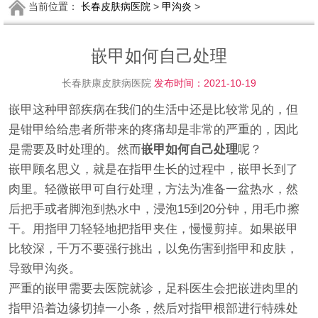
当前位置：
长春皮肤病医院
>
甲沟炎
>
嵌甲如何自己处理
长春肤康皮肤病医院
发布时间：2021-10-19
嵌甲这种甲部疾病在我们的生活中还是比较常见的，但
是钳甲给给患者所带来的疼痛却是非常的严重的，因此
是需要及时处理的。然而
嵌甲如何自己处理
呢？
嵌甲顾名思义，就是在指甲生长的过程中，嵌甲长到了
肉里。轻微嵌甲可自行处理，方法为准备一盆热水，然
后把手或者脚泡到热水中，浸泡15到20分钟，用毛巾擦
干。用指甲刀轻轻地把指甲夹住，慢慢剪掉。如果嵌甲
比较深，千万不要强行挑出，以免伤害到指甲和皮肤，
导致甲沟炎。
严重的嵌甲需要去医院就诊，足科医生会把嵌进肉里的
指甲沿着边缘切掉一小条，然后对指甲根部进行特殊处