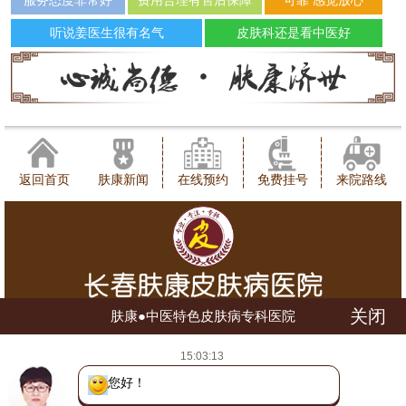
服务态度非常好
费用合理有售后保障
可靠 感觉放心
听说姜医生很有名气
皮肤科还是看中医好
返回首页
肤康新闻
在线预约
免费挂号
来院路线
关闭
肤康●中医特色皮肤病专科医院
健康咨询热线：0431-88598120
15:03:13
地址：长春市朝阳区西安大路1566号
网站地图
吉ICP备16002784号
吉公网安备 22010402000780号
您好！我是
(长朝)(中)医广【2018】第07-17-028号