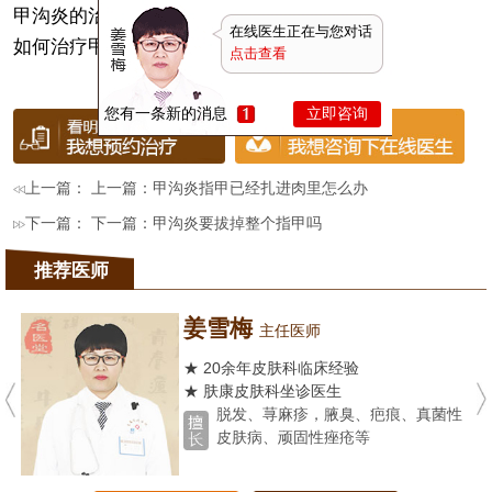
甲沟炎的治疗
在线医生正在与您对话
如何治疗甲沟炎更彻底
点击查看
您有一条新的消息
立即咨询
上一篇： 上一篇：
甲沟炎指甲已经扎进肉里怎么办
下一篇： 下一篇：
甲沟炎要拔掉整个指甲吗
推荐医师
姜雪梅
主任医师
★ 20余年皮肤科临床经验
★ 肤康皮肤科坐诊医生
脱发、荨麻疹，腋臭、疤痕、真菌性
皮肤病、顽固性痤疮等