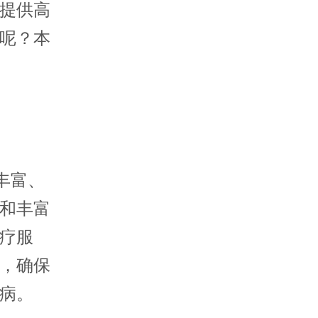
提供高
呢？本
丰富、
和丰富
疗服
，确保
病。