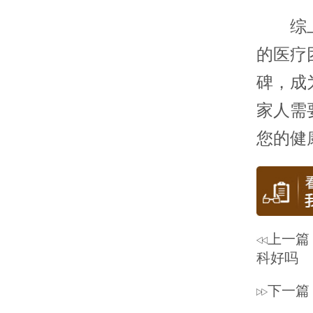
综上
的医疗
碑，成
家人需
您的健
上一篇
科好吗
下一篇