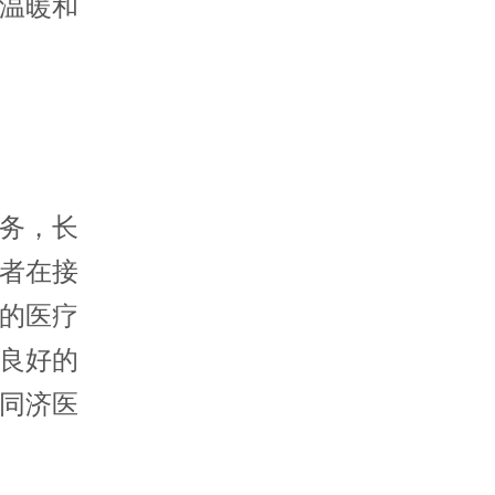
温暖和
务，长
者在接
的医疗
良好的
同济医