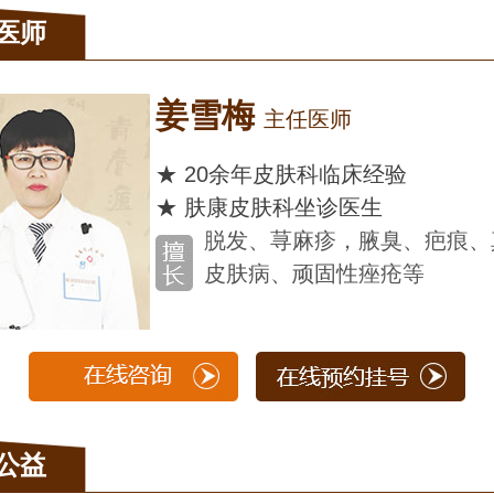
医师
蔡开扬
★ 10余
★ 肤康皮
痕、真菌性
青春
发、
公益