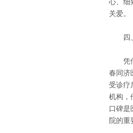
心、细
关爱。
四、
凭借着
春同济
受诊疗
机构，
口碑是
院的重