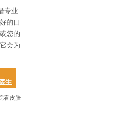
借专业
好的口
或您的
它会为
院看皮肤