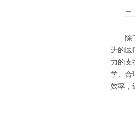
二、
除了专
进的医
力的支
学、合
效率，