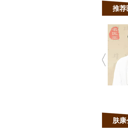
推荐
姜雪梅
主任医师
★ 20余年皮肤科临床经验
★ 肤康皮肤科坐诊医生
脱发、荨麻疹，腋臭、疤
皮肤病、顽固性痤疮等
肤康