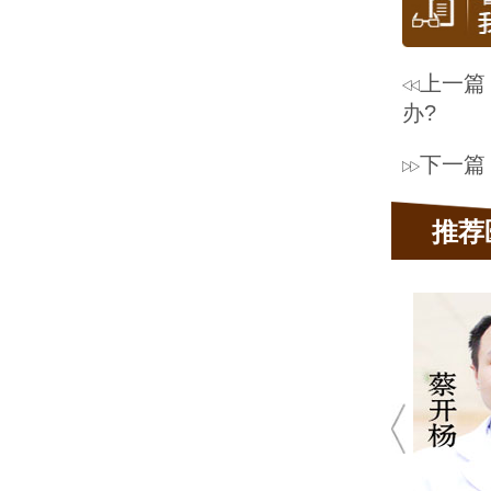
上一篇
办?
下一篇
推荐
主任医师
年皮肤科临床经验
肤科坐诊医生
、荨麻疹，腋臭、疤痕、真菌性
病、顽固性痤疮等