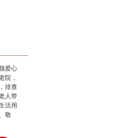
领爱心
老院，
，排查
老人带
生活用
、敬