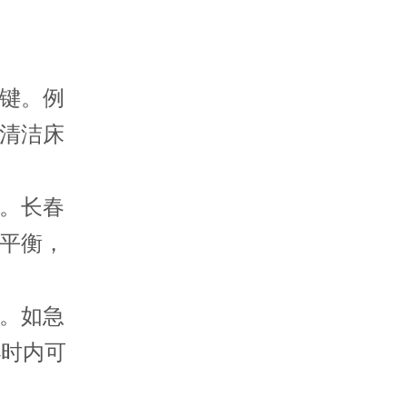
键。例
清洁床
。长春
平衡，
。如急
小时内可