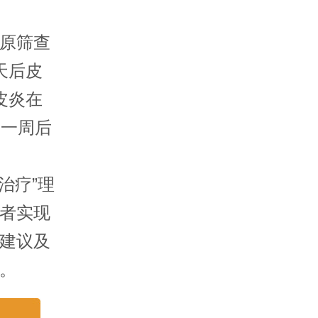
原筛查
天后皮
皮炎在
，一周后
治疗”理
者实现
建议及
。