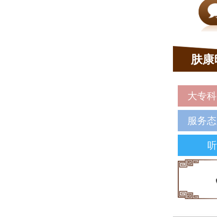
肤康
大专科
服务态
听