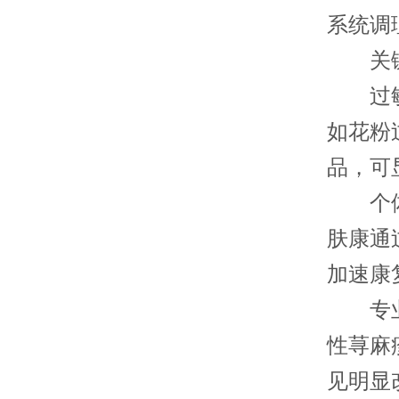
系统调
关键
过敏原
如花粉
品，可
个体免
肤康通
加速康
专业干
性荨麻
见明显