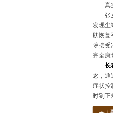
真实
张女士
发现尘
肤恢复
院接受
完全康
长
念，通
症状控
时到正