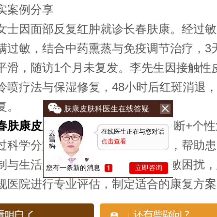
案例分享
因面部反复红肿就诊长春肤康。经过敏
螨过敏，结合中药熏蒸与免疫调节治疗，3
平滑，随访1个月未复发。李先生因接触性
冷喷疗法与保湿修复，48小时后红斑消退
复。
肤康皮肤科医生在线答疑
春肤康皮肤病专科医院
倡导“精准诊断+个性
在线医生正在与您对话
点击查看
过科学分型、分阶段管理过敏症状，帮助患
制与生活质量的双重提升。如遇过敏困扰，
您有一条新的消息
立即咨询
规医院进行专业评估，制定适合的康复方案