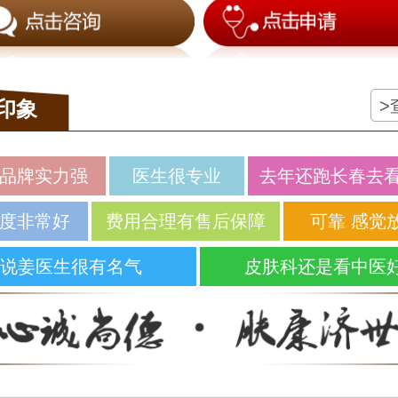
>
印象
品牌实力强
医生很专业
去年还跑长春去
度非常好
费用合理有售后保障
可靠 感觉
说姜医生很有名气
皮肤科还是看中医