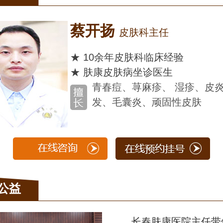
科主任
科临床经验
坐诊医生
麻疹、 湿疹、皮炎、脱
、顽固性皮肤
公益
长春肤康医院主任带