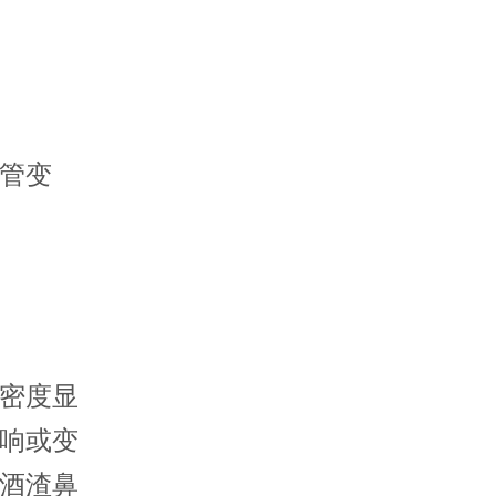
管变
密度显
响或变
酒渣鼻