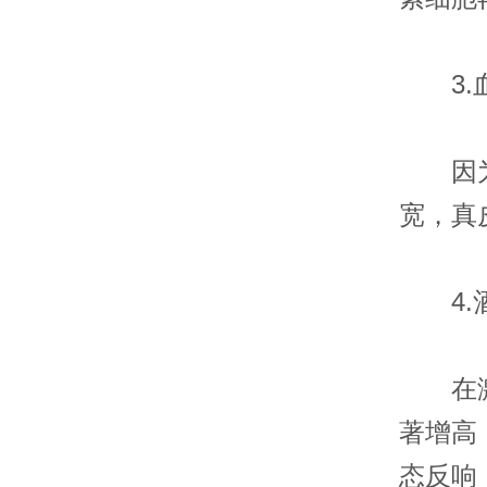
3.
因为血
宽，真
4.酒
在激素
著增高
态反响