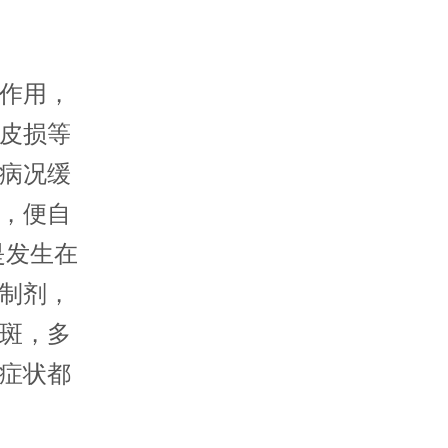
作用，
皮损等
病况缓
，便自
是发生在
制剂，
斑，多
症状都