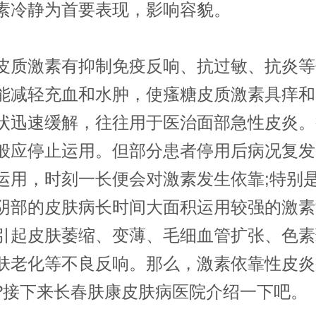
素冷静为首要表现，影响容貌。
激素有抑制免疫反响、抗过敏、抗炎等
能减轻充血和水肿，使瘙糖皮质激素具痒和
状迅速缓解，往往用于医治面部急性皮炎。
般应停止运用。但部分患者停用后病况复发
运用，时刻一长便会对激素发生依靠;特别
阴部的皮肤病长时间大面积运用较强的激素
引起皮肤萎缩、变薄、毛细血管扩张、色素
肤老化等不良反响。那么，激素依靠性皮炎
?接下来长春肤康皮肤病医院介绍一下吧。