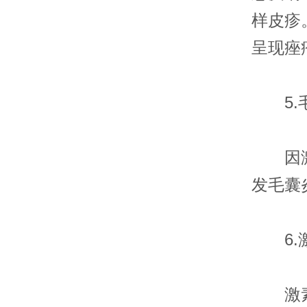
样皮疹
呈现痤
5.
因激素
发毛囊
6.激
激素的