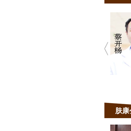
蔡开扬
皮肤
★ 10余年皮肤
★ 肤康皮肤病
真菌性
青春痘、荨
发、毛囊炎
肤康