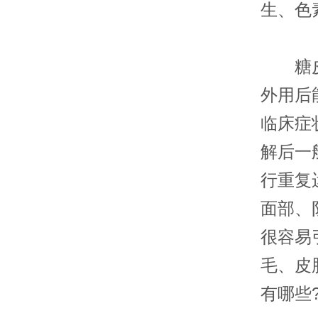
生、色
糖皮质
外用后
临床症
解后一
行重复
面部、
很容易
毛、皮
有哪些