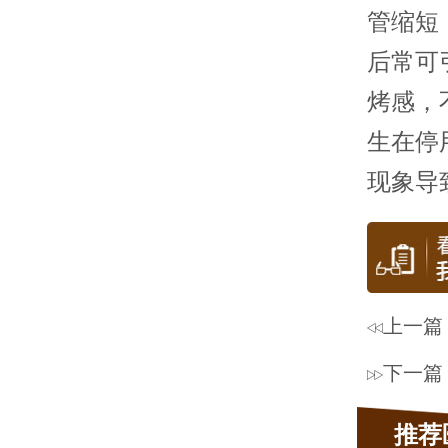
管缩短
后常可
烤感，
生在停
现象导
上一篇
下一篇
推荐