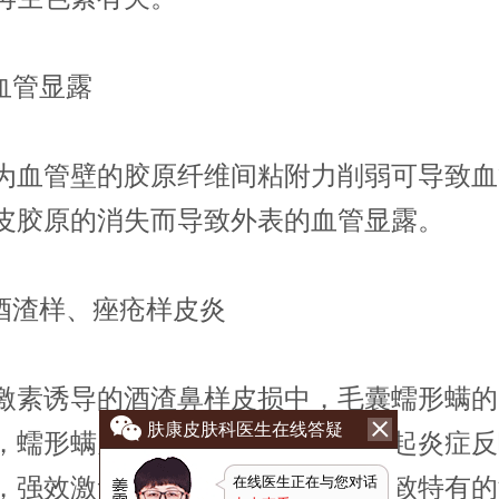
血管显露
管壁的胶原纤维间粘附力削弱可导致血
皮胶原的消失而导致外表的血管显露。
渣样、痤疮样皮炎
诱导的酒渣鼻样皮损中，毛囊蠕形螨的
肤康皮肤科医生在线答疑
，蠕形螨关闭毛囊皮脂腺出口，引起炎症反
，强效激素还可使皮脂腺增生，导致特有的
在线医生正在与您对话