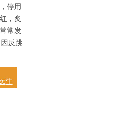
，停用
红，炙
常常发
。因反跳