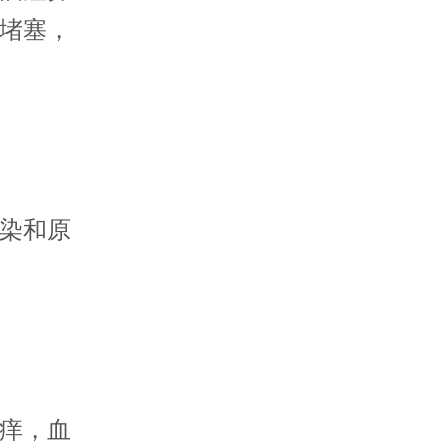
堵塞，
染和原
痒，血