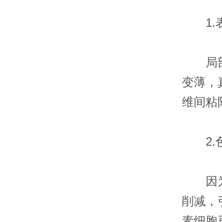
1.表
局部长
变薄，
维间粘
2.色
因为角
削减，
素细胞