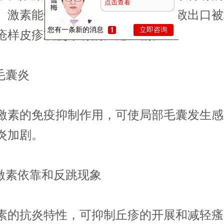
点击查看
。激素能使毛囊上皮退化变性，导致出口被
您有一条新的消息
立即咨询
疮样皮疹或使原有的痤疮加剧。
毛囊炎
的免疫抑制作用，可使局部毛囊发生感
炎加剧。
素依靠和反跳现象
抗炎特性，可抑制丘疹的开展和减轻瘙