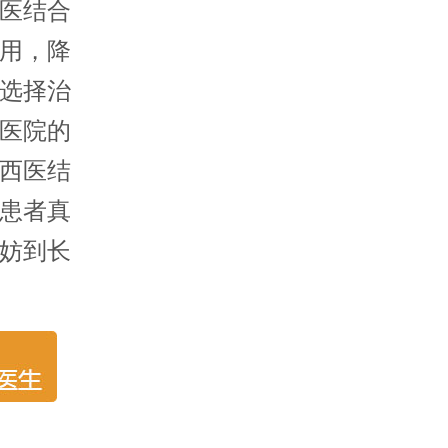
医结合
用，降
选择治
医院的
西医结
患者真
妨到长