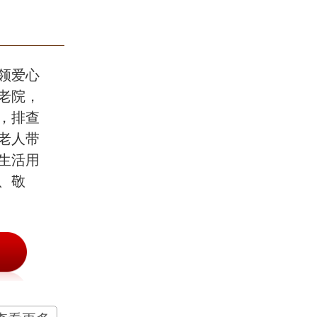
领爱心
老院，
，排查
老人带
生活用
、敬