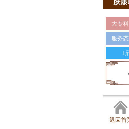
肤康
大专科
服务态
听
返回首