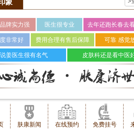
>
印象
品牌实力强
医生很专业
去年还跑长春去
度非常好
费用合理有售后保障
可靠 感觉
说姜医生很有名气
皮肤科还是看中医
页
肤康新闻
在线预约
免费挂号