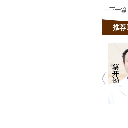
下一篇
推荐
姜雪梅
主任医师
 20余年皮肤科临床经验
 肤康皮肤科坐诊医生
脱发、荨麻疹，腋臭、疤痕、真菌性
皮肤病、顽固性痤疮等