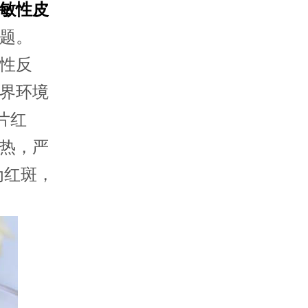
敏性皮
题。
性反
界环境
片红
热，严
为红斑，