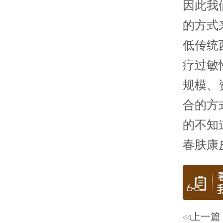
因此我
的方式
低传统
疗过敏
规模、
合的方
的不知
春肤康
上一篇