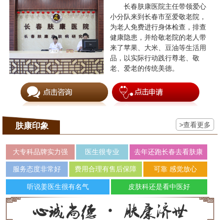
长春肤康医院主任带领爱心
小分队来到长春市至爱敬老院，
为老人免费进行身体检查，排查
健康隐患，并给敬老院的老人带
来了苹果、大米、豆油等生活用
品，以实际行动践行尊老、敬
老、爱老的传统美德。
>查看更多
肤康印象
大专科品牌实力强
医生很专业
去年还跑长春去看肤康
服务态度非常好
费用合理有售后保障
可靠 感觉放心
听说姜医生很有名气
皮肤科还是看中医好