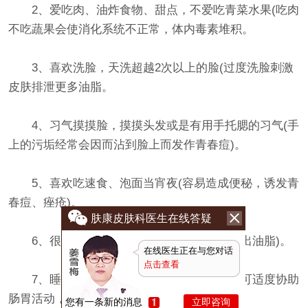
2、爱吃肉、油炸食物、甜点，不爱吃青菜水果(吃肉
不吃蔬果会使消化系统不正常，体内毒素堆积。
3、喜欢洗脸，天洗超越2次以上的脸(过度洗脸刺激
皮肤排泄更多油脂。
4、习气摸摸脸，摸摸头发或是有用手托腮的习气(手
上的污垢经常会因而沾到脸上而发作青春痘)。
5、喜欢吃速食、泡面当宵夜(容易造成便秘，诱发青
春痘、痤疮)。
肤康皮肤科医生在线答疑
6、很少喝水(肌肤缺水自然会刺激毛孔排出油脂)。
在线医生正在与您对话
点击查看
7、睡前不做柔软体操(睡前做些扩展运动可适度协助
肠胃活动，促进推陈出新，协助排出毒素)。
您有一条新的消息
立即咨询