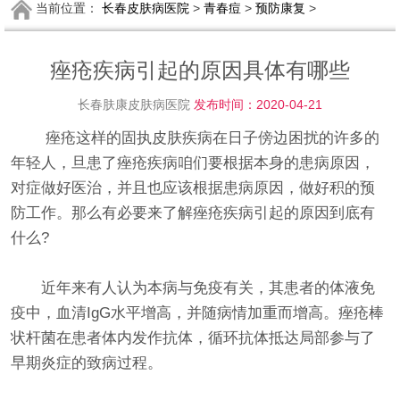
当前位置：
长春皮肤病医院
>
青春痘
>
预防康复
>
痤疮疾病引起的原因具体有哪些
长春肤康皮肤病医院
发布时间：2020-04-21
痤疮这样的固执皮肤疾病在日子傍边困扰的许多的
年轻人，旦患了痤疮疾病咱们要根据本身的患病原因，
对症做好医治，并且也应该根据患病原因，做好积的预
防工作。那么有必要来了解痤疮疾病引起的原因到底有
什么?
近年来有人认为本病与免疫有关，其患者的体液免
疫中，血清IgG水平增高，并随病情加重而增高。痤疮棒
状杆菌在患者体内发作抗体，循环抗体抵达局部参与了
早期炎症的致病过程。