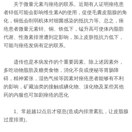
关于微量元素与痤疮的联系。近期有人证明痤疮患
者锌低可能会影响维生素A的使用，促使毛囊皮脂腺的角
化，铜低会削弱机体对细菌感染的抵抗力等。总之，痤
疮患者微量元素锌、铜、铁低下，锰升高可使体内脂肪
代谢、性激素排泄遭到定影响，加上皮肤抵抗力低下，
可能与痤疮发病有定的联系。
遗传也是本病发作的个重要因素。除上述因素外，
多吃动物脂肪及糖类食物，消化不良或便秘等胃肠障
碍，精神紧张，湿热气候等因素对痤疮患者能够有不利
的影响，矿藏油类的接触或碘化物、溴化物及某些其他
药的内服也可加剧痤疮的恶化
1、常超越12点后才寝息(造成内排泄紊乱，让皮脂腺
过度排泄)。