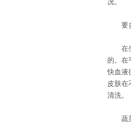
况。
要多
在生活
的。在
快血液
皮肤在
清洗。
蔬菜