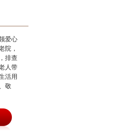
领爱心
老院，
，排查
老人带
生活用
、敬