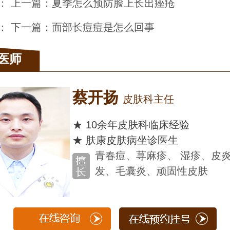
： 上一篇：
夏季怎么预防脸上长出痤疮
： 下一篇：
面部长痘痘是怎么回事
医师
扬
皮肤科主任
余年皮肤科临床经验
康皮肤病坐诊医生
春痘、荨麻疹、 湿疹、皮炎、脱
、毛囊炎、顽固性皮肤