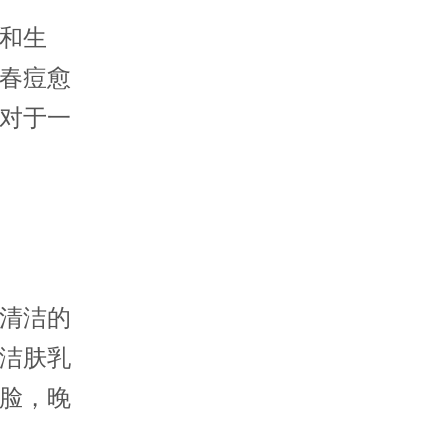
和生
春痘愈
对于一
清洁的
洁肤乳
脸，晚