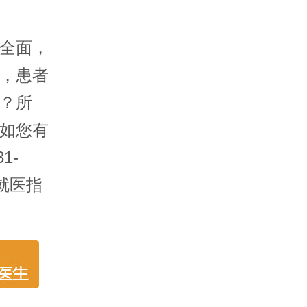
全面，
，患者
？所
如您有
1-
和就医指