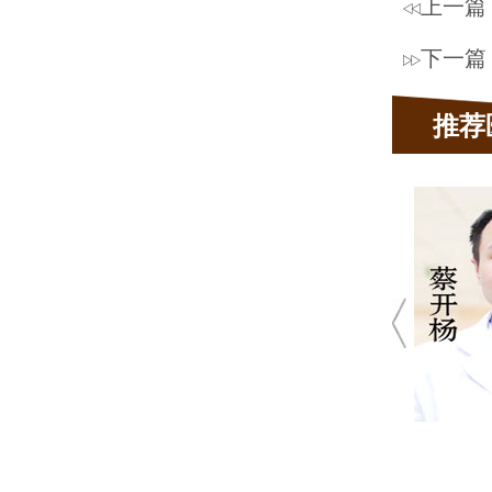
上一篇
下一篇
推荐
蔡开
★ 10
★ 肤
疤痕、真菌性
青
发