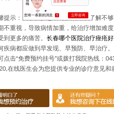
点击查看
您有一条新的消息
立即咨询
示：由于很多患者对疾病知识了解不够
期不重视，导致病情加重，给治疗增加难度
受到更多的痛苦。
长春哪个医院治疗痤疮好
何疾病都应做到早发现、早预防、早治疗。
可点击“免费预约挂号”或拨打我院热线：043
98120,在线医生会为您提供专业的诊疗意见