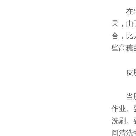
在出现
果，由
合，比
些高糖
皮肤
当脸上
作业。
洗刷。
间清洗