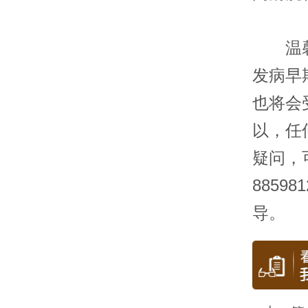
温馨提
发病早
也将会
以，任
疑问，
885
导。