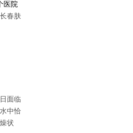
个医院
长春肤
日面临
水中恰
燥状