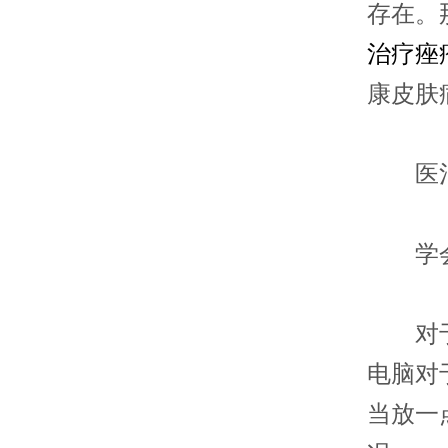
存在。
治疗痤
康皮肤
医治
学会
对于一
电脑对
当放一