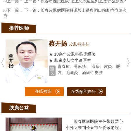
上一篇： 上一篇：
长春市痤疮医院:脸上总长痘痘到底是什么原因?
下一篇： 下一篇：
长春皮肤病医院解说脸上很多闭口粉刺痘痘怎么
办
推荐医师
蔡开扬
皮肤科主任
★ 10余年皮肤科临床经验
★ 肤康皮肤病坐诊医生
青春痘、荨麻疹、 湿疹、皮炎、脱
发、毛囊炎、顽固性皮肤
肤康公益
长春肤康医院主任带领爱心
小分队来到长春市至爱敬老院，