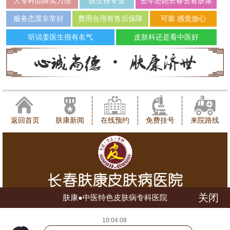
大专科品牌实力强
医生很专业
去年还跑长春去看肤康
服务态度非常好
费用合理有售后保障
可靠 感觉放心
听说姜医生很有名气
皮肤科还是看中医好
返回首页
肤康新闻
在线预约
免费挂号
来院路线
关闭
肤康●中医特色皮肤病专科医院
健康咨询热线：0431-88598120
10:04:08
地址：长春市朝阳区西安大路1566号
网站地图