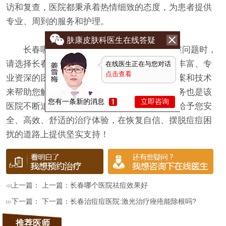
访和复查，医院都秉承着热情细致的态度，为患者提供
专业、周到的服务和护理。
肤康皮肤科医生在线答疑
长春哪个医院看痘痘看的好?当您面临痘痘问题时，
请选择长春肤康医院作为选择。这里拥有经验丰富、专
在线医生正在与您对话
点击查看
业资深的团队，运用先进设备、个性化治疗方案和技术
来帮助您解决痘痘困扰。同时，关怀体贴的服务也是该
您有一条新的消息
立即咨询
医院不断追求的目标。相信长春肤康医院能够给予您安
全、高效、舒适的治疗体验，在恢复自信、摆脱痘痘困
扰的道路上提供坚实支持！
上一篇： 上一篇：
长春哪个医院祛痘效果好
下一篇： 下一篇：
长春治痘痘医院:激光治疗痤疮能除根吗?
推荐医师