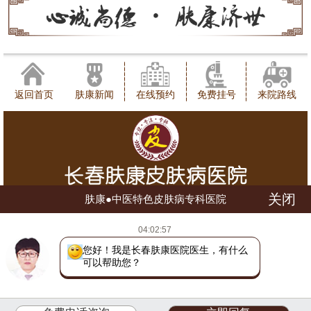
返回首页
肤康新闻
在线预约
免费挂号
来院路线
关闭
肤康●中医特色皮肤病专科医院
健康咨询热线：0431-88598120
04:02:57
地址：长春市朝阳区西安大路1566号
网站地图
吉ICP备16002784号
吉公网安备 22010402000780号
您好！我是长春肤康医院医生，有什么
可以帮助您？
(长朝)(中)医广【2018】第07-17-028号