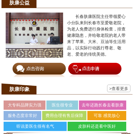
肤康公益
长春肤康医院主任带领爱心
小分队来到长春市至爱敬老院，
为老人免费进行身体检查，排查
健康隐患，并给敬老院的老人带
来了苹果、大米、豆油等生活用
品，以实际行动践行尊老、敬
老、爱老的传统美德。
>查看更多
肤康印象
大专科品牌实力强
医生很专业
去年还跑长春去看肤康
服务态度非常好
费用合理有售后保障
可靠 感觉放心
听说姜医生很有名气
皮肤科还是看中医好