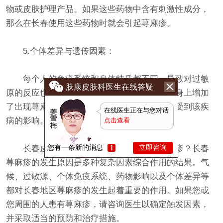
物或皮肤护理产品。如果这些药物中含有刺激性成分，
那么在长春使用这些药物时就会引起荨麻疹。
5.个体差异与遗传因素：
每个人的免疫系统和身体特质都不同，导致对过敏
肤康皮肤科医生在线答疑
原的反应也各有差异。遗传基因可能在某些人身上增加
了出现荨麻疹的风险，使其在长春地区更容易受到该疾
在线医生正在与您对话
病的影响。
点击查看
您有一条新的消息
立即咨询
长春皮肤病专科医院：长春为什么有荨麻疹？长春
荨麻疹的发生原因是多种复杂因素综合作用的结果。气
候、过敏源、个体免疫系统、药物影响以及个体差异等
都对长春地区荨麻疹的发生起着重要的作用。如果您或
您周围的人患有荨麻疹，请咨询医生以确定触发因素，
并采取适当的预防和治疗措施。