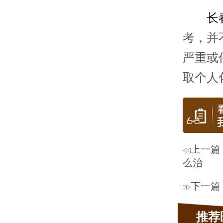
长
考，并
严重或
取个人
上一篇
么治
下一篇
推荐