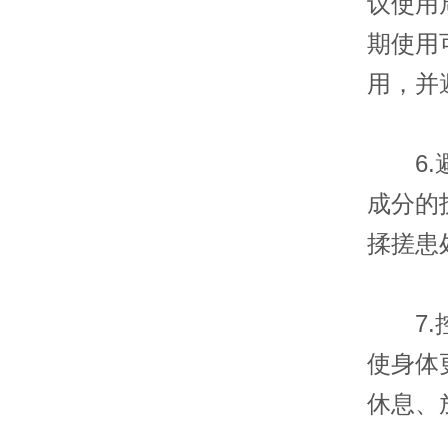
议使用
期使用
用，并
6.避
成分的
揉搓患
7.控
使身体
休息、