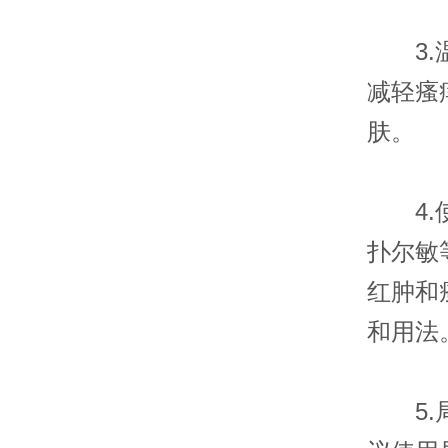
3.温
减轻瘙
肤。
4.使
扑尔敏
红肿和
和用法
5.局