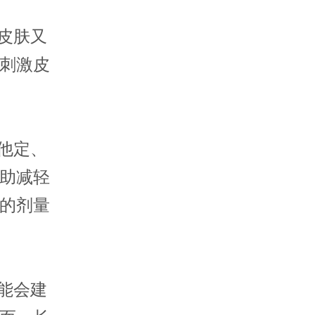
皮肤又
刺激皮
他定、
助减轻
的剂量
能会建