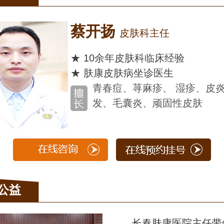
扬
皮肤科主任
余年皮肤科临床经验
康皮肤病坐诊医生
春痘、荨麻疹、 湿疹、皮炎、脱
、毛囊炎、顽固性皮肤
公益
长春肤康医院主任带