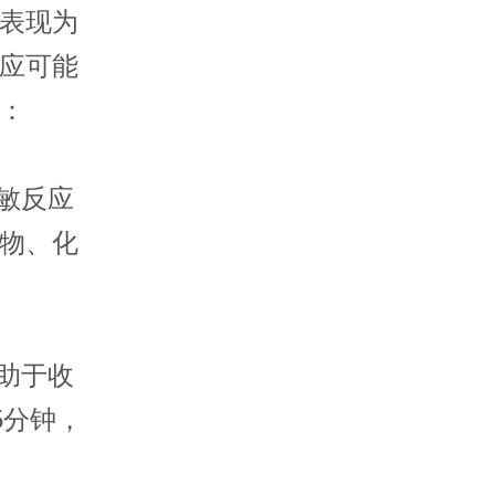
表现为
应可能
：
敏反应
物、化
助于收
5分钟，