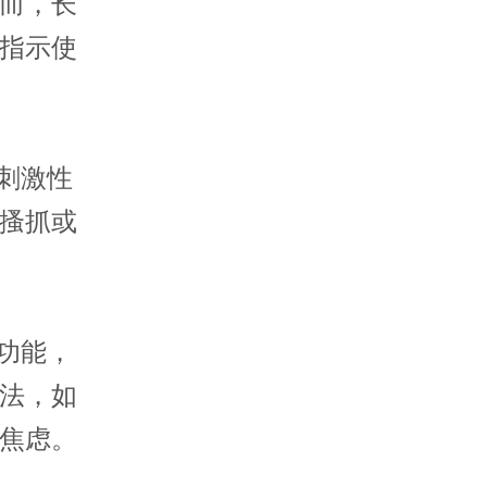
而，长
指示使
刺激性
搔抓或
功能，
法，如
焦虑。