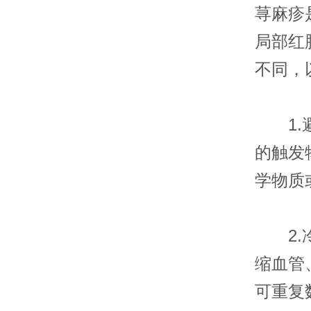
荨麻疹
局部红
不同，
1.避
的触发
学物质
2.冷
缩血管
可重复