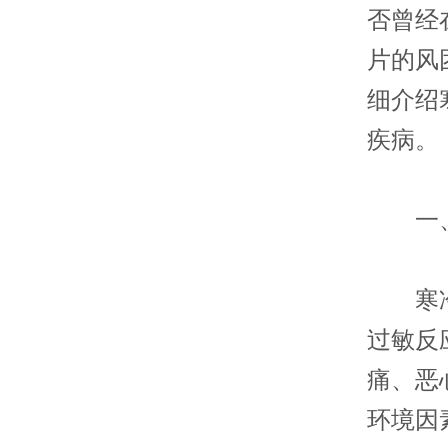
否曾经
片的风
细介绍
疾病。
一、
寒冷性
过敏反
痛、恶
环境因