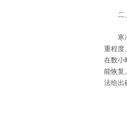
二、
寒冷性
重程度
在数小
能恢复
法给出