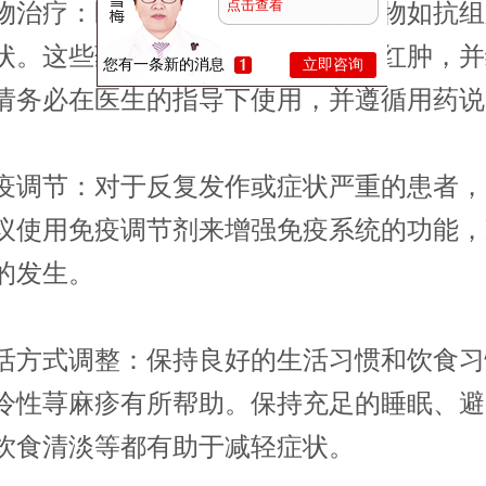
点击查看
疗：医生可能会开具抗过敏药物如抗组
状。这些药物可以帮助减轻瘙痒和红肿，并
您有一条新的消息
立即咨询
请务必在医生的指导下使用，并遵循用药说
节：对于反复发作或症状严重的患者，
议使用免疫调节剂来增强免疫系统的功能，
的发生。
式调整：保持良好的生活习惯和饮食习
冷性荨麻疹有所帮助。保持充足的睡眠、避
饮食清淡等都有助于减轻症状。