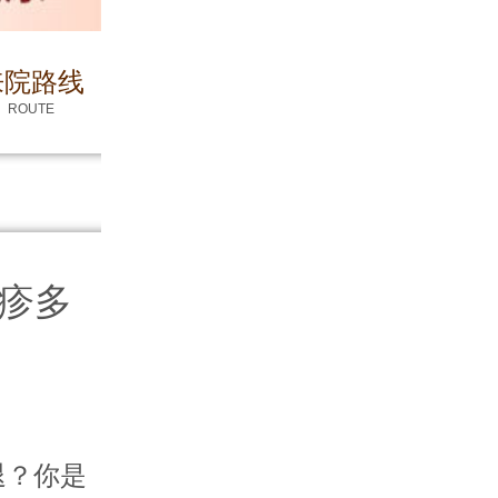
来院路线
ROUTE
疹多
？你是