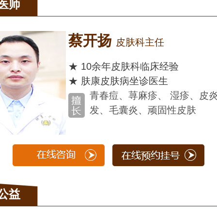
医师
姜雪梅
主任医师
★ 20余年皮肤科临床经
★ 肤康皮肤科坐诊医生
脱发、荨麻疹，腋
皮肤病、顽固性痤
公益