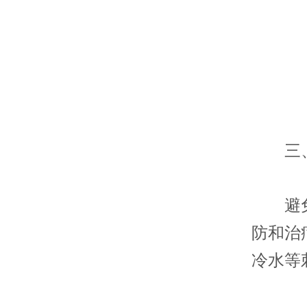
三、
避免诱
防和治
冷水等