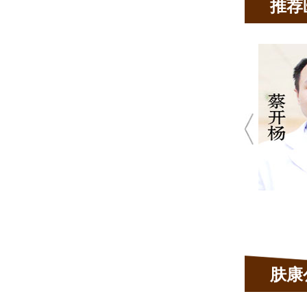
推荐
蔡开扬
皮肤科主任
★ 10余年皮肤科临床经验
★ 肤康皮肤病坐诊医生
青春痘、荨麻疹、 湿疹、皮炎、脱
发、毛囊炎、顽固性皮肤
肤康