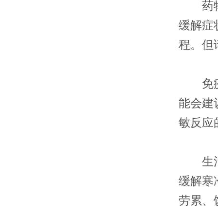
药物治
缓解症
程。但
免疫调
能会建
敏反应
生活方
缓解寒
劳累、