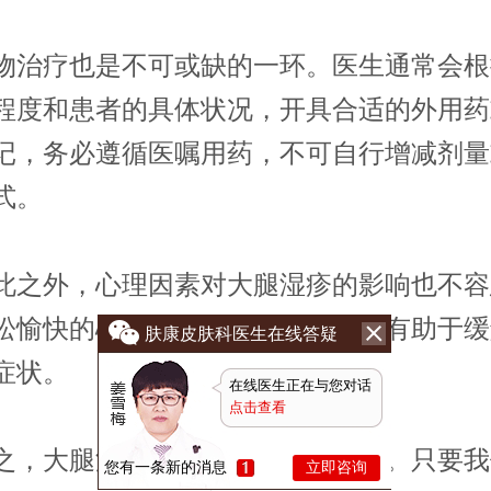
疗也是不可或缺的一环。医生通常会根
程度和患者的具体状况，开具合适的外用药
记，务必遵循医嘱用药，不可自行增减剂量
式。
外，心理因素对大腿湿疹的影响也不容
松愉快的心情，减轻压力和焦虑，有助于缓
肤康皮肤科医生在线答疑
症状。
在线医生正在与您对话
点击查看
大腿湿疹并非不可战胜的顽疾。只要我
您有一条新的消息
立即咨询