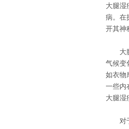
大腿湿
病。在
开其神
大腿湿
气候变
如衣物
一些内
大腿湿
对于大