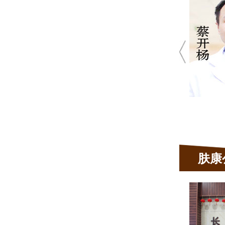
皮肤
★ 10余年皮肤
★ 肤康皮肤病
真菌性
青春痘、荨
发、毛囊炎
肤康