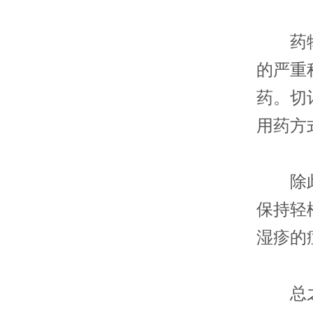
药物治
的严重
药。切
用药方
除此之
保持轻
湿疹的
总之，