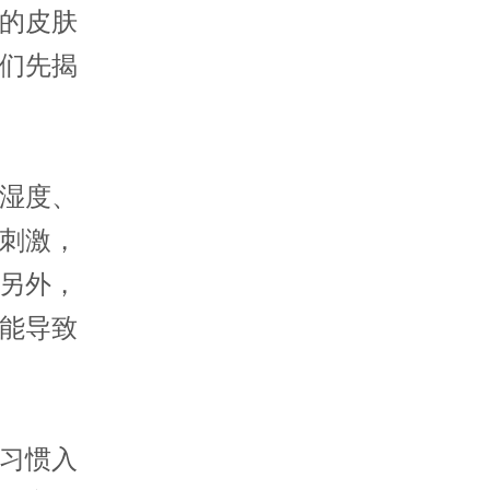
的皮肤
们先揭
湿度、
刺激，
另外，
能导致
习惯入