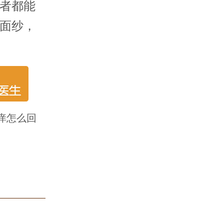
者都能
面纱，
痒怎么回
姜雪梅