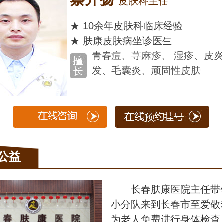
科主任
科临床经验
坐诊医生
麻疹、 湿疹、皮炎、脱
、顽固性皮肤
公益
长春肤康医院主任带
小分队来到长春市至爱敬
为老人免费进行身体检查