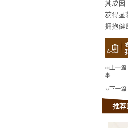
其成因
获得显
拥抱健
上一篇
事
下一篇
推荐
蔡开扬