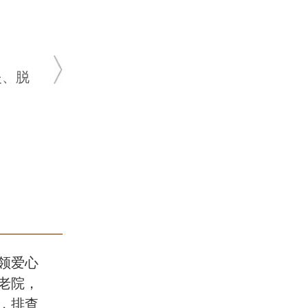
主任医师
★ 20余年皮肤科临床经验
★ 肤康皮肤科坐诊医生
脱发、荨麻疹，腋臭、疤痕、真菌性
皮肤病、顽固性痤疮等
领爱心
老院，
，排查