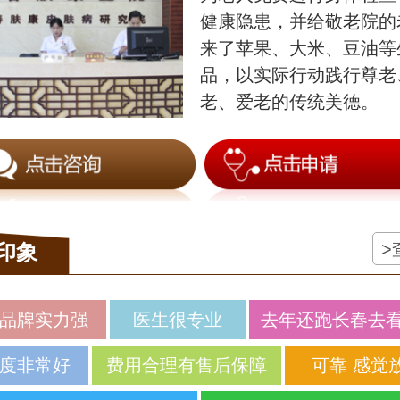
健康隐患，并给敬老院的
来了苹果、大米、豆油等
品，以实际行动践行尊老
老、爱老的传统美德。
>
印象
品牌实力强
医生很专业
去年还跑长春去
度非常好
费用合理有售后保障
可靠 感觉