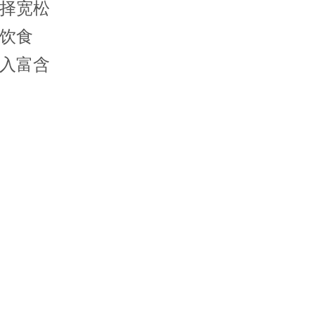
择宽松
饮食
入富含