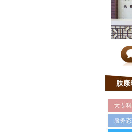
肤康
大专科
服务态