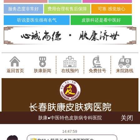
服务态度非常好
费用合理有售后保障
可靠 感觉放心
听说姜医生很有名气
皮肤科还是看中医好
返回首页
肤康新闻
在线预约
免费挂号
来院路线
关闭
肤康●中医特色皮肤病专科医院
健康咨询热线：0431-88598120
14:47:59
地址：长春市朝阳区西安大路1566号
网站地图