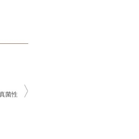
蔡开扬
皮
★ 10余年皮
★ 肤康皮肤病
真菌性
青春痘、
发、毛囊