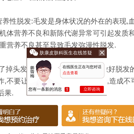
养性脱发:毛发是身体状况的外在的表现,
,机体营养不良和新陈代谢异常可引起发质
严重营养不良甚至导致毛发弥漫性脱发.
肤康皮肤科医生在线答疑
在线医生正在与您对话
掉头发的原因以后,我们就应该做好脱发
点击查看
作,不要让脱发严重影响我们的生活,造成不
您有一条新的消息
立即咨询
后果.