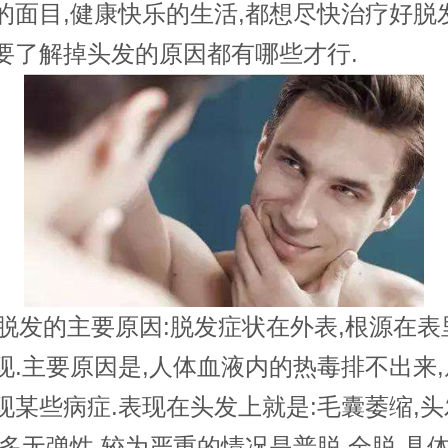
的面目,健康快乐的生活,都想尽快治疗好脱
要了解掉头发的原因都有哪些才行.
发的主要原因:脱发症状在外表,根源在表
现.主要原因是,人体血液内的热毒排不出来
现某些病症.表现在头发上就是:毛囊萎缩,头
油多无弹性,较为严重的情况是普脱,全脱.具