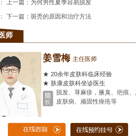
： 上一篇：
为何男性夏季容易脱发
： 下一篇：
斑秃的原因和治疗方法
医师
姜雪梅
主任医师
★ 20余年皮肤科临床经验
★ 肤康皮肤科坐诊医生
脱发、荨麻疹，腋臭、疤痕、
皮肤病、顽固性痤疮等