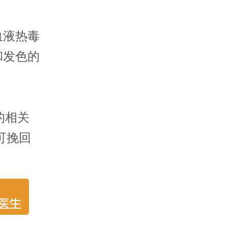
血液热毒
和发色的
的相关
可挽回