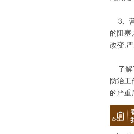
3、营
的阻塞
改变,
了解了
防治工
的严重