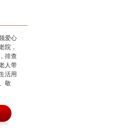
领爱心
老院，
，排查
老人带
生活用
、敬