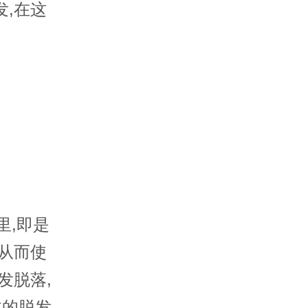
发,在这
里,即是
,从而使
发脱落,
体的脱发