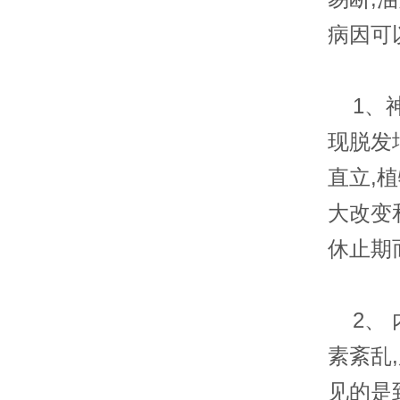
病因可
1、神
现脱发
直立,
大改变
休止期
2、 
素紊乱
见的是