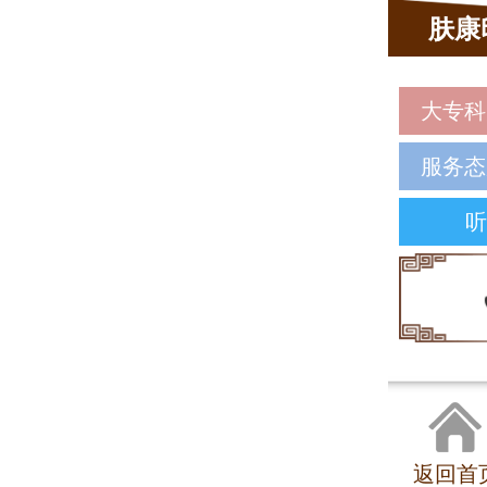
肤康
大专科
服务态
听
返回首