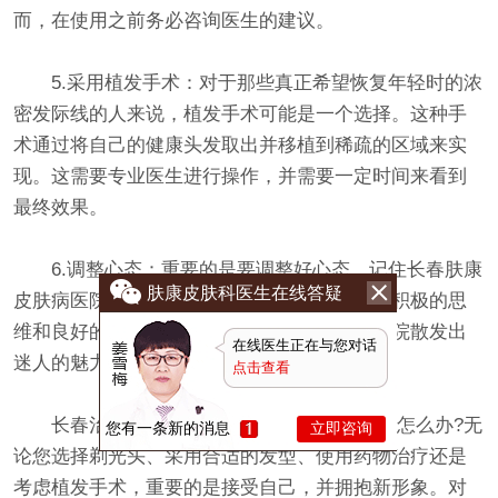
而，在使用之前务必咨询医生的建议。
5.采用植发手术：对于那些真正希望恢复年轻时的浓
密发际线的人来说，植发手术可能是一个选择。这种手
术通过将自己的健康头发取出并移植到稀疏的区域来实
现。这需要专业医生进行操作，并需要一定时间来看到
最终效果。
6.调整心态：重要的是要调整好心态，记住长春肤康
肤康皮肤科医生在线答疑
皮肤病医院的价值不仅仅取决于外貌。自信、积极的思
维和良好的个人形象能够使长春肤康皮肤病医院散发出
在线医生正在与您对话
迷人的魅力，而不仅仅是头发。
点击查看
长春治脱发比较好的医院:发际线后移光头怎么办?无
您有一条新的消息
立即咨询
论您选择剃光头、采用合适的发型、使用药物治疗还是
考虑植发手术，重要的是接受自己，并拥抱新形象。对