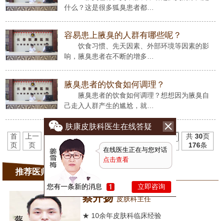
什么？这是很多狐臭患者都…
容易患上腋臭的人群有哪些呢？
饮食习惯、先天因素、外部环境等因素的影
响，腋臭患者在不断的增多…
腋臭患者的饮食如何调理？
腋臭患者的饮食如何调理？想想因为腋臭自
己走入人群产生的尴尬，就…
肤康皮肤科医生在线答疑
首
上一
24
25
26
27
28
29
30
下一
末
共
30
页
页
页
页
页
176
条
在线医生正在与您对话
点击查看
推荐医师
您有一条新的消息
立即咨询
蔡开扬
皮肤科主任
★ 10余年皮肤科临床经验