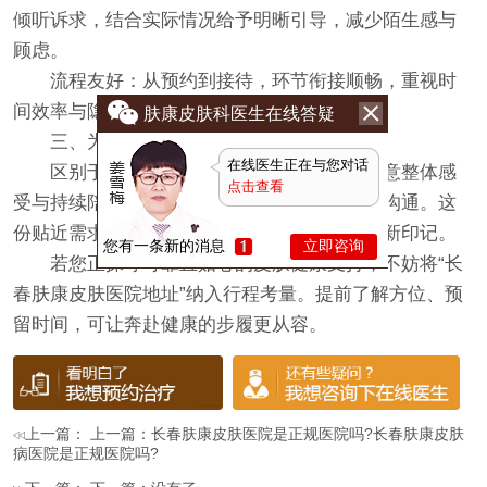
倾听诉求，结合实际情况给予明晰引导，减少陌生感与
顾虑。
​流程友好​：从预约到接待，环节衔接顺畅，重视时
间效率与隐私守护，让求询过程更省心。
肤康皮肤科医生在线答疑
​三、为何受关注​
在线医生正在与您对话
区别于单一诊疗，
长春肤康皮肤医院
更在意整体感
点击查看
受与持续陪伴，强调以理解换信任，以细致促沟通。这
份贴近需求的温度，使其在本地口碑中留下清新印记。
您有一条新的消息
立即咨询
若您正探寻可靠且贴心的皮肤健康支持，不妨将“长
春肤康皮肤医院地址”纳入行程考量。提前了解方位、预
留时间，可让奔赴健康的步履更从容。
上一篇： 上一篇：
长春肤康皮肤医院是正规医院吗?长春肤康皮肤
病医院是正规医院吗?