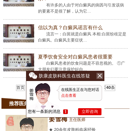
有许多的人由于对白癜风的病因与引发该病
的要素不是很了解，认为它…
信以为真？白癜风谣言有什么
流言一：白斑就是白癜风 本相:白斑纷歧定是
白癜风。白癜风主要症状…
夏季饮食安全对白癜风患者很重要
白癜风患者的饮食问题是不容忽视的。 ①广
大朋友们要注意保护好自…
肤康皮肤科医生在线答疑
首页
1
2
3
4
5
6
7
下一页
末页
共
7
页
40
条
在线医生正在与您对话
点击查看
推荐医师
您有一条新的消息
立即咨询
姜雪梅
主任医师
★ 20余年皮肤科临床经验