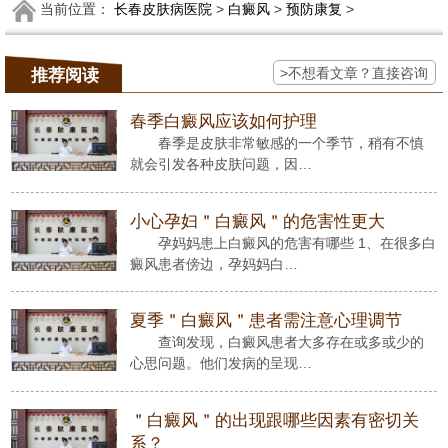
当前位置：
长春皮肤病医院
>
白癜风
>
预防康复
>
>不想看文章？直接咨询
推荐阅读
春季白癜风应该如何护理
春季是皮肤非常敏感的一个季节，稍有不慎
就会引发各种皮肤问题，因…
小心孕妇＂白癜风＂的危害性更大
孕妈妈患上白癜风的危害有哪些 1、在很多白
癜风患者傍边，孕妈妈白…
夏季＂白癜风＂患者需注意心理调节
查询发现，白癜风患者大多存在或多或少的
心思问题。他们发病的呈现…
＂白癜风＂的出现跟哪些因素有密切关
系？