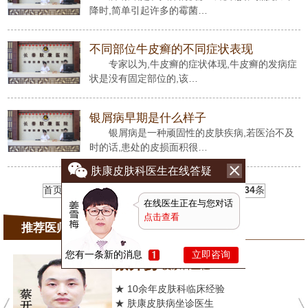
降时,简单引起许多的霉菌…
不同部位牛皮癣的不同症状表现
专家以为,牛皮癣的症状体现,牛皮癣的发病症
状是没有固定部位的,该…
银屑病早期是什么样子
银屑病是一种顽固性的皮肤疾病,若医治不及
时的话,患处的皮损面积很…
肤康皮肤科医生在线答疑
首页
1
2
3
4
5
6
下一页
末页
共
6
页
34
条
在线医生正在与您对话
点击查看
推荐医师
您有一条新的消息
立即咨询
蔡开扬
皮肤科主任
★ 10余年皮肤科临床经验
★ 肤康皮肤病坐诊医生