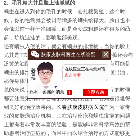
2、毛孔粗大并且脸上油腻腻的
螨虫在进入到你的毛孔的时候，会扎根繁殖，这个时
候，你的毛囊就会被日渐增多的螨虫给撑大。脸再也不
会像以前一样干净细腻，而是会变成粗糙还有很多的凸
起，坑坑洼洼的，影响脸部美观。
还有螨虫入侵的话，就会有螨虫的排泄物，当你的脸上
肤康皮肤科医生在线答疑
尤其是T去经常感觉到很油腻的时候，用纸擦一擦还会有
泛黄的油脂，千万别以为是你自身的出油。很有可能是
在线医生正在与您对话
螨虫的排泄物或者是尸体，这样的大范围的出现出油，
点击查看
那你身体里的螨虫一定很多了，要及时除螨。
总的来说，无论是哪种类型的痘痘，我们在治疗的时候
您有一条新的消息
立即咨询
都要注意采用科学合理的方式进行治疗，否则是很难得
到良好的治疗效果的。
长春肤康皮肤病医院
作为一家专
业的皮肤病治疗机构，其在治疗痤疮和螨虫痘痘的问题
上都有着非常发丰富的经验，是能够非常科学高效的帮
助患者治疗痘痘的，而且中西医结合治疗的方式能够更