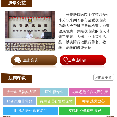
肤康公益
长春肤康医院主任带领爱心
小分队来到长春市至爱敬老院，
为老人免费进行身体检查，排查
健康隐患，并给敬老院的老人带
来了苹果、大米、豆油等生活用
品，以实际行动践行尊老、敬
老、爱老的传统美德。
>查看更多
肤康印象
大专科品牌实力强
医生很专业
去年还跑长春去看肤康
服务态度非常好
费用合理有售后保障
可靠 感觉放心
听说姜医生很有名气
皮肤科还是看中医好