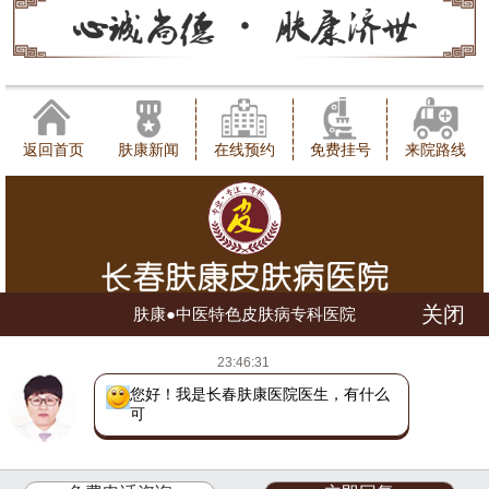
返回首页
肤康新闻
在线预约
免费挂号
来院路线
关闭
肤康●中医特色皮肤病专科医院
健康咨询热线：0431-88598120
23:46:31
地址：长春市朝阳区西安大路1566号
网站地图
吉ICP备16002784号
吉公网安备 22010402000780号
您好！我是长春肤康医院医生，有什么
可以帮助
(长朝)(中)医广【2018】第07-17-028号