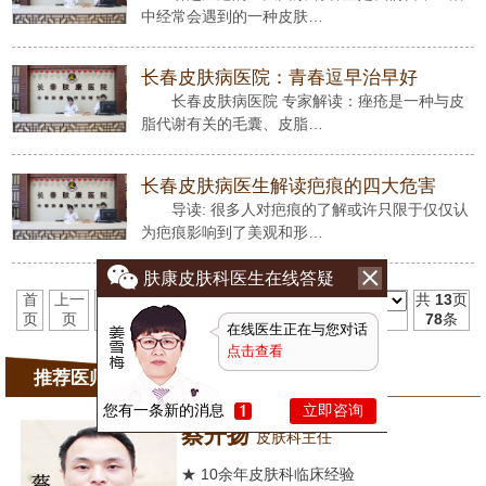
中经常会遇到的一种皮肤…
长春皮肤病医院：青春逗早治早好
长春皮肤病医院 专家解读：痤疮是一种与皮
脂代谢有关的毛囊、皮脂…
长春皮肤病医生解读疤痕的四大危害
导读: 很多人对疤痕的了解或许只限于仅仅认
为疤痕影响到了美观和形…
肤康皮肤科医生在线答疑
首
上一
1
2
3
4
5
6
7
8
9
10
11
下一
末
共
13
页
页
页
页
页
78
条
在线医生正在与您对话
点击查看
推荐医师
您有一条新的消息
立即咨询
蔡开扬
皮肤科主任
★ 10余年皮肤科临床经验