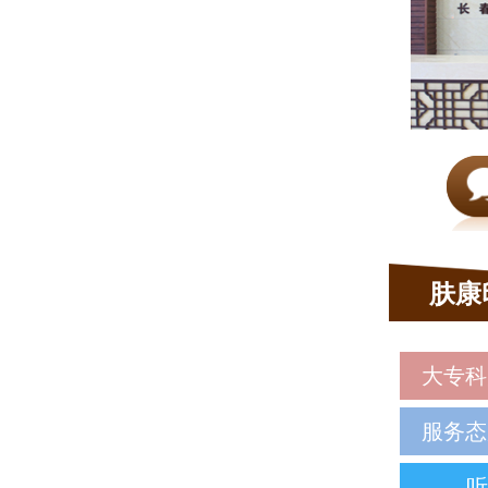
肤康
大专科
服务态
听