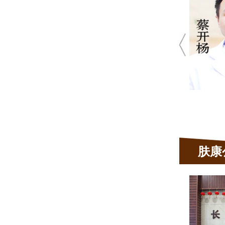
 20余年皮肤科临床经验
 肤康皮肤科坐诊医生
脱发、荨麻疹，腋臭、疤痕、真菌性
皮肤病、顽固性痤疮等
肤康