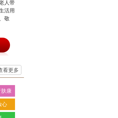
老人带
生活用
、敬
查看更多
看肤康
放心
好