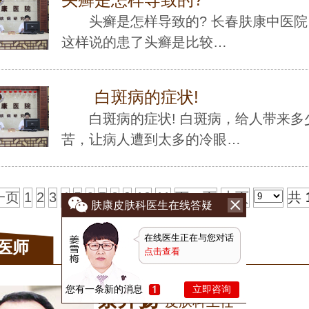
头癣是怎样导致的? 长春肤康中医院
这样说的患了头癣是比较…
白斑病的症状!
白斑病的症状! 白斑病，给人带来多
苦，让病人遭到太多的冷眼…
一页
1
2
3
4
5
6
7
8
9
10
11
下一页
末页
共
肤康皮肤科医生在线答疑
在线医生正在与您对话
医师
点击查看
您有一条新的消息
立即咨询
蔡开扬
皮肤科主任