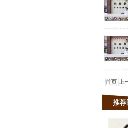
首页
上
推荐
姜雪梅
主任医师