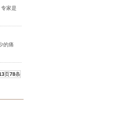
 专家是
少的痛
13
页
78
条