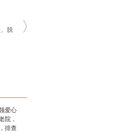
炎、脱
领爱心
老院，
，排查