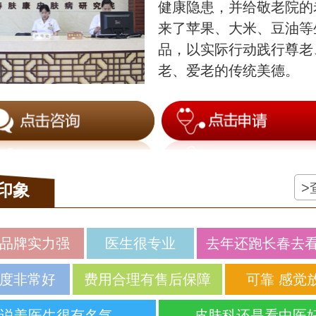
健康隐患，并给敬老院的
来了苹果、大米、豆油等
品，以实际行动践行尊老
老、爱老的传统美德。
>
印象
品牌实力强
医生很专业
去年还跑长春去
度非常好
费用合理有售后保障
可靠 感觉
说姜医生很有名气
皮肤科还是看中医