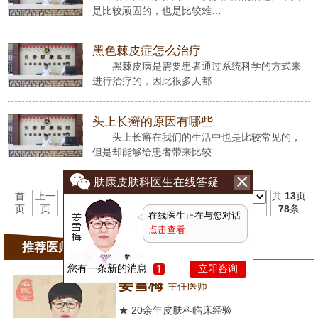
是比较顽固的，也是比较难…
黑色棘皮症怎么治疗
黑棘皮病是需要患者通过系统科学的方式来
进行治疗的，因此很多人都…
头上长癣的原因有哪些
头上长癣在我们的生活中也是比较常见的，
但是却能够给患者带来比较…
肤康皮肤科医生在线答疑
首
上一
1
2
3
4
5
6
7
8
9
10
11
下一
末
共
13
页
页
页
页
页
78
条
在线医生正在与您对话
点击查看
推荐医师
您有一条新的消息
立即咨询
姜雪梅
主任医师
★ 20余年皮肤科临床经验