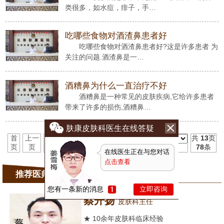
类很多，如水痘，痱子，手…
吃哪些食物对酒渣鼻患者好
吃哪些食物对酒渣鼻患者好?这是许多患者 为
关注的问题.酒渣鼻是一…
酒糟鼻为什么一直治疗不好
酒糟鼻是一种常见的皮肤疾病,它给许多患者
带来了许多的损伤,酒糟鼻…
肤康皮肤科医生在线答疑
首
上一
1
2
3
4
5
6
7
8
9
10
11
下一
末
共
13
页
页
页
页
页
78
条
在线医生正在与您对话
点击查看
推荐医师
您有一条新的消息
立即咨询
蔡开扬
皮肤科主任
★ 10余年皮肤科临床经验